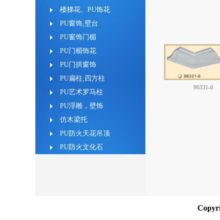
楼梯花、PU饰花
PU窗饰,壁台
PU窗饰门楣
PU门楣饰花
PU门拱窗饰
PU扁柱,四方柱
96331-6
PU艺术罗马柱
PU浮雕，壁饰
仿木梁托
PU防火天花吊顶
PU防火文化石
Copy