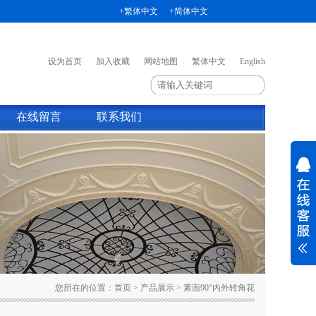
+繁体中文
+简体中文
+ENGLISH
设为首页
加入收藏
网站地图
繁体中文
English
在线留言
联系我们
您所在的位置：
首页
>
产品展示
>
素面90°内外转角花