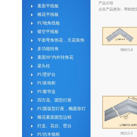
产品介绍
素面平线板
点击产品类别，帮助您
雕花平线板
PU地角线板
镂空平线板
平面弯角饰花，天花装饰
多功能转角
96015-6
素面90°内外转角花
梁头柱
PU壁炉台
PU装饰柜
PU窗帘盒
四方花、圆型灯座
PU圆弧型灯座，椭圆形灯
座
雕花素面圆型边框
灯盒、花台、壁台
96213-5
PU仿木镜框